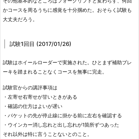
その他基本的なところはフォークリフトと変わらず、何回
かコースを周るうちに感覚を十分掴めた。おそらく試験も
大丈夫だろう。
試験1回目 (2017/01/26)
試験はホイールローダーで実施された。ひとまず補助ブレ
ーキを踏まれることなくコースを無事に完走。
試験官からの講評事項は
・左寄せ右寄せが甘いときがある
・確認の仕方はよいが遅い
・バケットの先が停止線に掛かる前に左右を確認する
・ウインカー消し忘れと出し忘れが1箇所ずつあった
それ以外は特に言うことないとのこと。