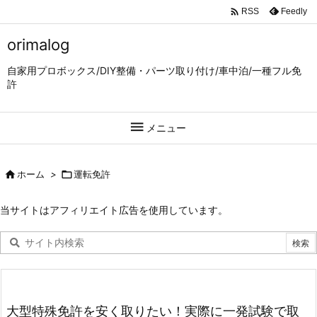

Feedly
RSS
orimalog
自家用プロボックス/DIY整備・パーツ取り付け/車中泊/一種フル免
許

メニュー

ホーム
>

運転免許
当サイトはアフィリエイト広告を使用しています。
大型特殊免許を安く取りたい！実際に一発試験で取