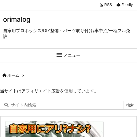

Feedly
RSS
orimalog
自家用プロボックス/DIY整備・パーツ取り付け/車中泊/一種フル免
許

メニュー

ホーム
>
当サイトはアフィリエイト広告を使用しています。