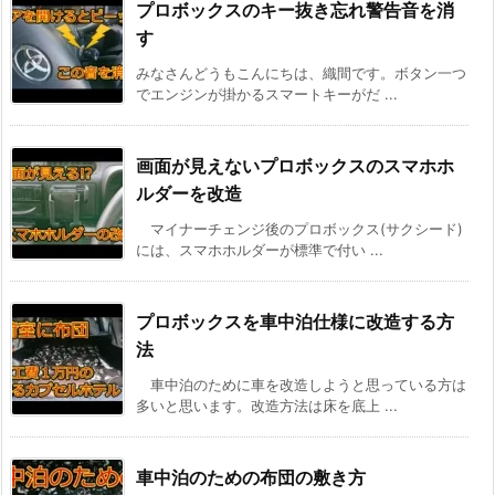
プロボックスのキー抜き忘れ警告音を消
す
みなさんどうもこんにちは、織間です。ボタン一つ
でエンジンが掛かるスマートキーがだ ...
画面が見えないプロボックスのスマホホ
ルダーを改造
マイナーチェンジ後のプロボックス(サクシード)
には、スマホホルダーが標準で付い ...
プロボックスを車中泊仕様に改造する方
法
車中泊のために車を改造しようと思っている方は
多いと思います。改造方法は床を底上 ...
車中泊のための布団の敷き方