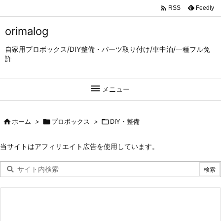

Feedly
RSS
orimalog
自家用プロボックス/DIY整備・パーツ取り付け/車中泊/一種フル免
許

メニュー

ホーム
>

プロボックス
>

DIY・整備
当サイトはアフィリエイト広告を使用しています。